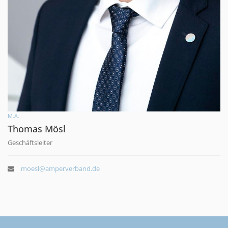
M.A.
Thomas Mösl
Geschäftsleiter
moesl@amperverband.de