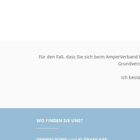
Für den Fall, dass Sie sich beim AmperVerban
Grundvero
Ich best
WO FINDEN SIE UNS?
VERWALTUNG
und
KLÄRANLAGE